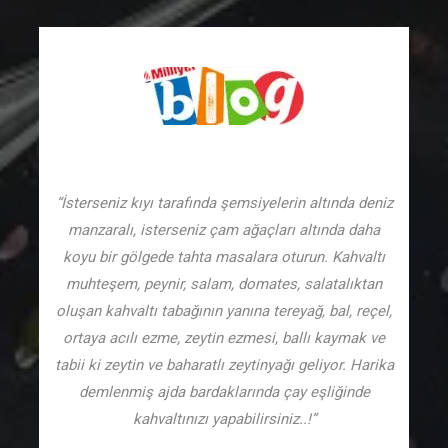
“İsterseniz kıyı tarafında şemsiyelerin altında deniz
manzaralı, isterseniz çam ağaçları altında daha
koyu bir gölgede tahta masalara oturun. Kahvaltı
muhteşem, peynir, salam, domates, salatalıktan
oluşan kahvaltı tabağının yanına tereyağ, bal, reçel,
ortaya acılı ezme, zeytin ezmesi, ballı kaymak ve
tabii ki zeytin ve baharatlı zeytinyağı geliyor. Harika
demlenmiş ajda bardaklarında çay eşliğinde
kahvaltınızı yapabilirsiniz..!”