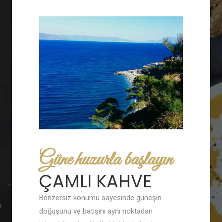
Güne huzurla başlayın
ÇAMLI KAHVE
Benzersiz konumu sayesinde güneşin
doğuşunu ve batışını aynı noktadan