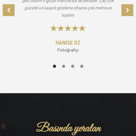
gibi oldum o güzel
manzarası
ile beraber.
Çay
çok
güzeldi ve kaşarlı
gözleme
efsane çok memnun
kaldım
HANİSE ÖZ
Fotoğrafçı
Basında yeralan