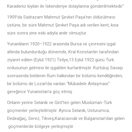
Karadeniz kıyıları ile İskenderiye dolaylarına gönderilmektedir.”
1909’da Sadrazam Mahmut Şevket Paşa’nın öldürülmesi
üstüne, bir süre Mahmut Şevket Paşa adı verilen kent, kısa
süre sonra yine eski adıyla anılır olmuştur.
Yunanlıların 1920–1922 arasında Bursa ve çevresini işgal
altında bulundurduğu dönemde, Kral Konstantin tarafından
ziyaret edilen (Eylül 1921) Tirilye,13 Eylül 1922 günü Türk
ordusunun gelmesi ile işgalden kurtarılmıştır. Kurtuluş Savaşı
sonrasında beldenin Rum halkından bir bölümü kendiliğinden,
bir bölümü de Lozan’da varılan “Mübadele Anlaşması”
gereğince Yunanistan’a göç etmiş.
Onların yerine Selanik ve Girit’ten gelen Müslüman-Türk
göçmenler yerleştirilmiştir. Ayrıca Selanik, Usturumca,
Dedeağaç, Serez, Tikveş,Karacaovalı ve Bulgaristan’dan gelen
göçmenlerde bölgeye yerleşmiştir.