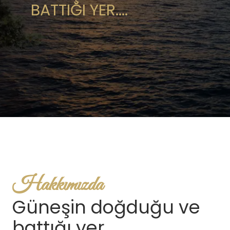
BATTIĞI YER....
Hakkımızda
Güneşin doğduğu ve
battığı yer…