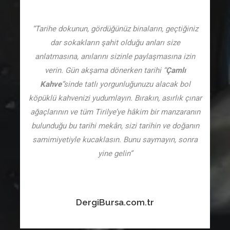
“Tarihe dokunun, gördüğünüz binaların, geçtiğiniz
dar sokakların şahit olduğu anları size
anlatmasına, anılarını sizinle paylaşmasına izin
verin. Gün akşama dönerken tarihi “
Çamlı
Kahve
”sinde tatlı yorgunluğunuzu alacak bol
köpüklü kahvenizi yudumlayın. Bırakın, asırlık çınar
ağaçlarının ve tüm Tirilye’ye hâkim bir manzaranın
bulunduğu bu tarihi mekân, sizi tarihin ve doğanın
samimiyetiyle kucaklasın. Bunu saymayın, sonra
yine gelin”
DergiBursa.com.tr