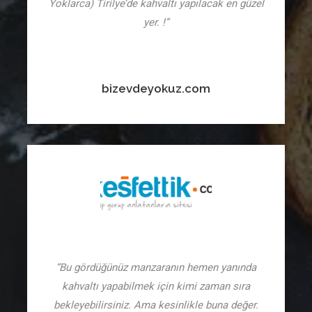
Yoklarca) Tirilye’de kahvaltı yapılacak en güzel
yer. !”
bizevdeyokuz.com
“Bu gördüğünüz manzaranın hemen yanında
kahvaltı yapabilmek için kimi zaman sıra
bekleyebilirsiniz. Ama kesinlikle buna değer.