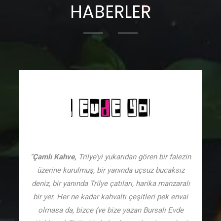
HABERLER
“
Çamlı Kahve,
Trilye’yi yukarıdan gören bir falezin
üzerine kurulmuş, bir yanında uçsuz bucaksız
deniz, bir yanında Trilye çatıları, harika manzaralı
bir yer. Her ne kadar kahvaltı çeşitleri pek envai
olmasa da, bizce (ve bize yazan Bursalı Evde