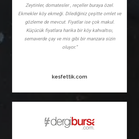
Zeytinler, domatesler , reçeller buraya özel.
Ekmekler köy ekmeği. Dilediğiniz çeşitte omlet ve
gözleme de mevcut. Fiyatlar ise çok makul.
Küçücük fiyatlara harika bir köy kahvaltısı,
semaverde çay ve mis gibi bir manzara sizin
oluyor.”
kesfettik.com