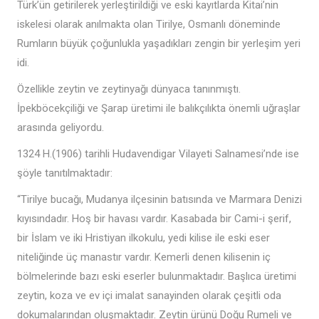
Türk’ün getirilerek yerleştirildiği ve eski kayıtlarda Kitai’nin
iskelesi olarak anılmakta olan Tirilye, Osmanlı döneminde
Rumların büyük çoğunlukla yaşadıkları zengin bir yerleşim yeri
idi.
Özellikle zeytin ve zeytinyağı dünyaca tanınmıştı.
İpekböcekçiliği ve Şarap üretimi ile balıkçılıkta önemli uğraşlar
arasında geliyordu.
1324 H.(1906) tarihli Hudavendigar Vilayeti Salnamesi’nde ise
şöyle tanıtılmaktadır:
“Tirilye bucağı, Mudanya ilçesinin batısında ve Marmara Denizi
kıyısındadır. Hoş bir havası vardır. Kasabada bir Cami-i şerif,
bir İslam ve iki Hristiyan ilkokulu, yedi kilise ile eski eser
niteliğinde üç manastır vardır. Kemerli denen kilisenin iç
bölmelerinde bazı eski eserler bulunmaktadır. Başlıca üretimi
zeytin, koza ve ev içi imalat sanayinden olarak çeşitli oda
dokumalarından oluşmaktadır. Zeytin ürünü Doğu Rumeli ve