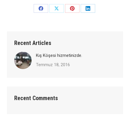
Share
Share
Share
Share
on
on
on
on
Facebook
X
Pinterest
LinkedIn
Recent Articles
Kış Köşesi hizmetinizde.
Temmuz 18, 2016
Recent Comments